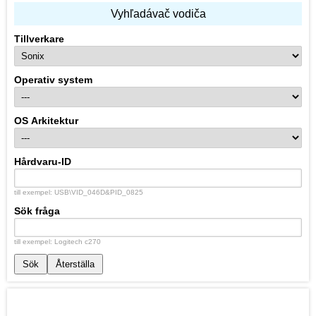
Vyhľadávač vodiča
Tillverkare
Operativ system
OS Arkitektur
Hårdvaru-ID
till exempel: USB\VID_046D&PID_0825
Sök fråga
till exempel: Logitech c270
Sök
Återställa